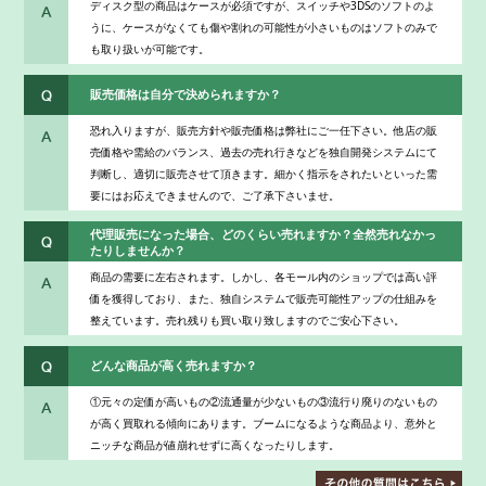
ディスク型の商品はケースが必須ですが、スイッチや3DSのソフトのよ
うに、ケースがなくても傷や割れの可能性が小さいものはソフトのみで
も取り扱いが可能です。
販売価格は自分で決められますか？
恐れ入りますが、販売方針や販売価格は弊社にご一任下さい。他店の販
売価格や需給のバランス、過去の売れ行きなどを独自開発システムにて
判断し、適切に販売させて頂きます。細かく指示をされたいといった需
要にはお応えできませんので、ご了承下さいませ。
代理販売になった場合、どのくらい売れますか？全然売れなかっ
たりしませんか？
商品の需要に左右されます。しかし、各モール内のショップでは高い評
価を獲得しており、また、独自システムで販売可能性アップの仕組みを
整えています。売れ残りも買い取り致しますのでご安心下さい。
どんな商品が高く売れますか？
①元々の定価が高いもの②流通量が少ないもの③流行り廃りのないもの
が高く買取れる傾向にあります。ブームになるような商品より、意外と
ニッチな商品が値崩れせずに高くなったりします。