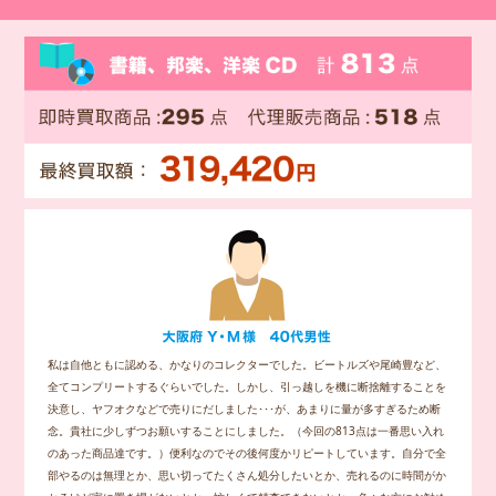
私は自他ともに認める、かなりのコレクターでした。ビートルズや尾崎豊など、
全てコンプリートするぐらいでした。しかし、引っ越しを機に断捨離することを
決意し、ヤフオクなどで売りにだしました･･･が、あまりに量が多すぎるため断
念。貴社に少しずつお願いすることにしました。（今回の813点は一番思い入れ
のあった商品達です。）便利なのでその後何度かリピートしています。自分で全
部やるのは無理とか、思い切ってたくさん処分したいとか、売れるのに時間がか